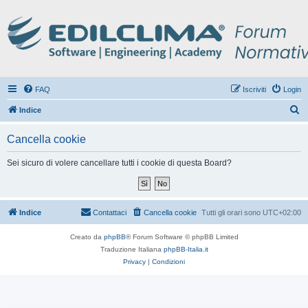
FAQ
Iscriviti
Login
C
Indice
e
Cancella cookie
r
c
Sei sicuro di volere cancellare tutti i cookie di questa Board?
a
Indice
Contattaci
Cancella cookie
Tutti gli orari sono
UTC+02:00
Creato da
phpBB
® Forum Software © phpBB Limited
Traduzione Italiana
phpBB-Italia.it
Privacy
|
Condizioni