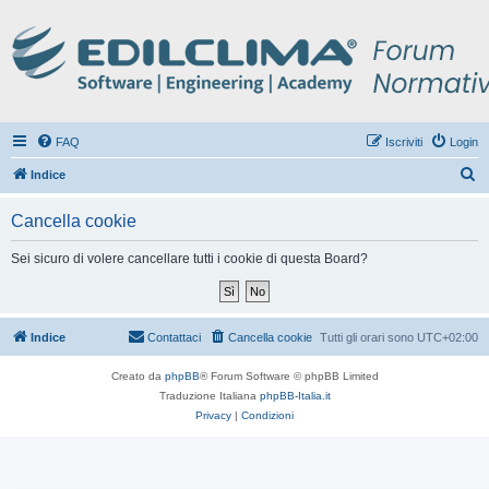
FAQ
Iscriviti
Login
C
Indice
e
Cancella cookie
r
c
Sei sicuro di volere cancellare tutti i cookie di questa Board?
a
Indice
Contattaci
Cancella cookie
Tutti gli orari sono
UTC+02:00
Creato da
phpBB
® Forum Software © phpBB Limited
Traduzione Italiana
phpBB-Italia.it
Privacy
|
Condizioni