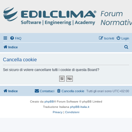
FAQ
Iscriviti
Login
C
Indice
e
Cancella cookie
r
c
Sei sicuro di volere cancellare tutti i cookie di questa Board?
a
Indice
Contattaci
Cancella cookie
Tutti gli orari sono
UTC+02:00
Creato da
phpBB
® Forum Software © phpBB Limited
Traduzione Italiana
phpBB-Italia.it
Privacy
|
Condizioni