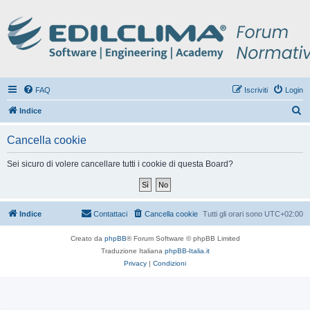
FAQ
Iscriviti
Login
C
Indice
e
Cancella cookie
r
c
Sei sicuro di volere cancellare tutti i cookie di questa Board?
a
Indice
Contattaci
Cancella cookie
Tutti gli orari sono
UTC+02:00
Creato da
phpBB
® Forum Software © phpBB Limited
Traduzione Italiana
phpBB-Italia.it
Privacy
|
Condizioni