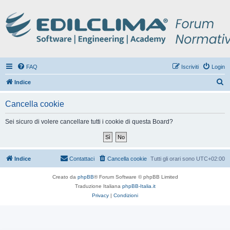
FAQ
Iscriviti
Login
C
Indice
e
Cancella cookie
r
c
Sei sicuro di volere cancellare tutti i cookie di questa Board?
a
Indice
Contattaci
Cancella cookie
Tutti gli orari sono
UTC+02:00
Creato da
phpBB
® Forum Software © phpBB Limited
Traduzione Italiana
phpBB-Italia.it
Privacy
|
Condizioni