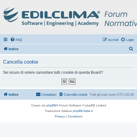
FAQ
Iscriviti
Login
C
Indice
e
Cancella cookie
r
c
Sei sicuro di volere cancellare tutti i cookie di questa Board?
a
Indice
Contattaci
Cancella cookie
Tutti gli orari sono
UTC+02:00
Creato da
phpBB
® Forum Software © phpBB Limited
Traduzione Italiana
phpBB-Italia.it
Privacy
|
Condizioni