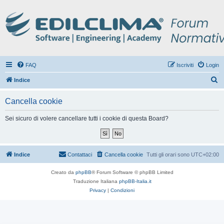
FAQ
Iscriviti
Login
C
Indice
e
Cancella cookie
r
c
Sei sicuro di volere cancellare tutti i cookie di questa Board?
a
Indice
Contattaci
Cancella cookie
Tutti gli orari sono
UTC+02:00
Creato da
phpBB
® Forum Software © phpBB Limited
Traduzione Italiana
phpBB-Italia.it
Privacy
|
Condizioni