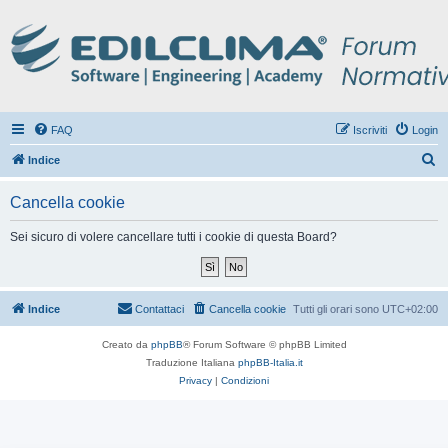
FAQ
Iscriviti
Login
C
Indice
e
Cancella cookie
r
c
Sei sicuro di volere cancellare tutti i cookie di questa Board?
a
Indice
Contattaci
Cancella cookie
Tutti gli orari sono
UTC+02:00
Creato da
phpBB
® Forum Software © phpBB Limited
Traduzione Italiana
phpBB-Italia.it
Privacy
|
Condizioni