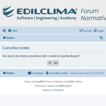
FAQ
Iscriviti
Login
C
Indice
e
Cancella cookie
r
c
Sei sicuro di volere cancellare tutti i cookie di questa Board?
a
Indice
Contattaci
Cancella cookie
Tutti gli orari sono
UTC+02:00
Creato da
phpBB
® Forum Software © phpBB Limited
Traduzione Italiana
phpBB-Italia.it
Privacy
|
Condizioni