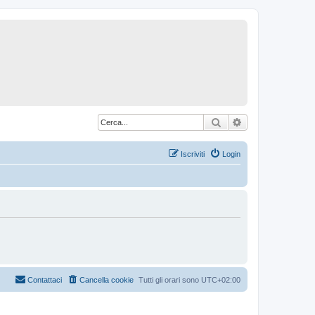
Cerca
Ricerca avanzat
Iscriviti
Login
Contattaci
Cancella cookie
Tutti gli orari sono
UTC+02:00