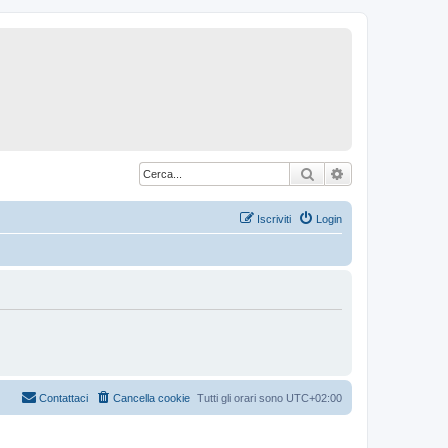
Cerca
Ricerca avanzat
Iscriviti
Login
Contattaci
Cancella cookie
Tutti gli orari sono
UTC+02:00