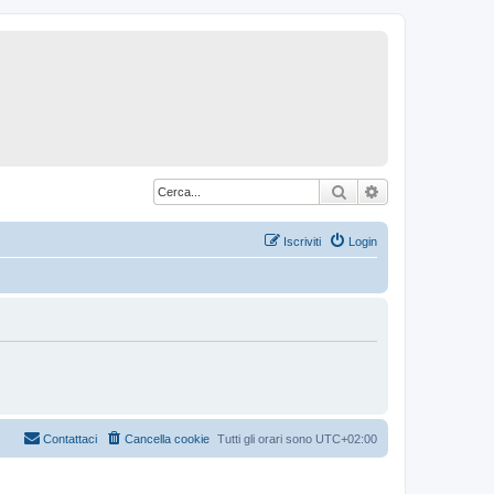
Cerca
Ricerca avanzat
Iscriviti
Login
Contattaci
Cancella cookie
Tutti gli orari sono
UTC+02:00