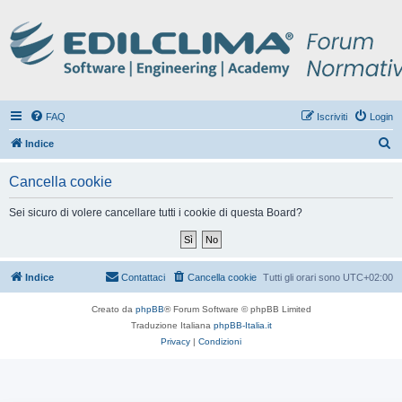
FAQ
Iscriviti
Login
C
Indice
e
Cancella cookie
r
c
Sei sicuro di volere cancellare tutti i cookie di questa Board?
a
Indice
Contattaci
Cancella cookie
Tutti gli orari sono
UTC+02:00
Creato da
phpBB
® Forum Software © phpBB Limited
Traduzione Italiana
phpBB-Italia.it
Privacy
|
Condizioni