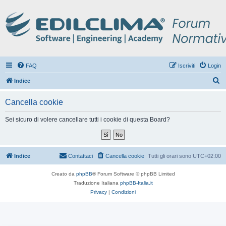
FAQ
Iscriviti
Login
C
Indice
e
Cancella cookie
r
c
Sei sicuro di volere cancellare tutti i cookie di questa Board?
a
Indice
Contattaci
Cancella cookie
Tutti gli orari sono
UTC+02:00
Creato da
phpBB
® Forum Software © phpBB Limited
Traduzione Italiana
phpBB-Italia.it
Privacy
|
Condizioni