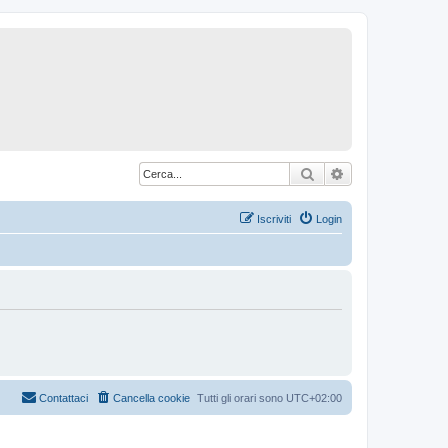
Cerca
Ricerca avanzat
Iscriviti
Login
Contattaci
Cancella cookie
Tutti gli orari sono
UTC+02:00