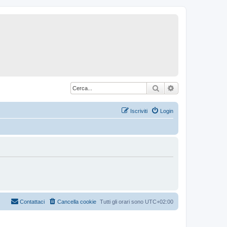
Cerca
Ricerca avanzat
Iscriviti
Login
Contattaci
Cancella cookie
Tutti gli orari sono
UTC+02:00