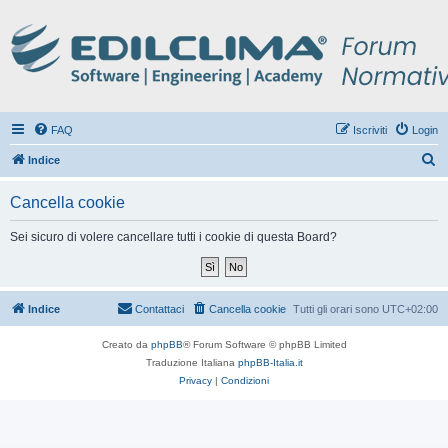
FAQ
Iscriviti
Login
C
Indice
e
Cancella cookie
r
c
Sei sicuro di volere cancellare tutti i cookie di questa Board?
a
Indice
Contattaci
Cancella cookie
Tutti gli orari sono
UTC+02:00
Creato da
phpBB
® Forum Software © phpBB Limited
Traduzione Italiana
phpBB-Italia.it
Privacy
|
Condizioni