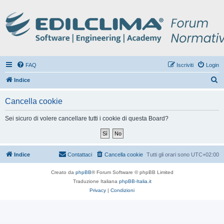
FAQ
Iscriviti
Login
C
Indice
e
Cancella cookie
r
c
Sei sicuro di volere cancellare tutti i cookie di questa Board?
a
Indice
Contattaci
Cancella cookie
Tutti gli orari sono
UTC+02:00
Creato da
phpBB
® Forum Software © phpBB Limited
Traduzione Italiana
phpBB-Italia.it
Privacy
|
Condizioni