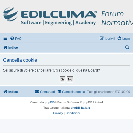
FAQ
Iscriviti
Login
C
Indice
e
Cancella cookie
r
c
Sei sicuro di volere cancellare tutti i cookie di questa Board?
a
Indice
Contattaci
Cancella cookie
Tutti gli orari sono
UTC+02:00
Creato da
phpBB
® Forum Software © phpBB Limited
Traduzione Italiana
phpBB-Italia.it
Privacy
|
Condizioni