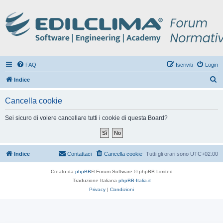
FAQ
Iscriviti
Login
C
Indice
e
Cancella cookie
r
c
Sei sicuro di volere cancellare tutti i cookie di questa Board?
a
Indice
Contattaci
Cancella cookie
Tutti gli orari sono
UTC+02:00
Creato da
phpBB
® Forum Software © phpBB Limited
Traduzione Italiana
phpBB-Italia.it
Privacy
|
Condizioni