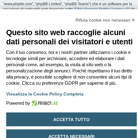
“www.phpbb.com”, “phpBB Limited”, “phpBB Teams”) che è un software per la
creazione di comunità web rilasciata sotto “
GNU General Public License v2
” (in
seguito “GPL”) liberamente scaricabile da
www.phpbb.com
. Il software phpBB
facilita le aree di discussione internet; phpBB Limited non è responsabile dei
Rifiuta cookie non necessari ✕
contenuti e della gestione. Per ulteriori informazioni su phpBB:
https://www.phpbb.com
.
Questo sito web raccoglie alcuni
dati personali dei visitatori e utenti
Accetti di non inviare alcun tipo di offesa, oscenità, volgarità, calunnia,
minaccia, messaggio a sfondo sessuale, o qualsiasi altro tipo di materiale che
può violare una qualsiasi Legge del proprio Stato, o dello Stato dove
Con il tuo consenso, noi e i nostri partner utilizziamo i cookie e
“EDILCLIMA” è ospitato, o di una Legge internazionale. Fare ciò porta
tecnologie simili per archiviare, accedere ed elaborare i dati
all’immediato e permanente divieto di accesso, con notifica al tuo provider
personali come, ad esempio, la visita al sito web o la
Internet se è ritenuto da noi opportuno. Tutti gli indirizzi IP sono registrati per
personalizzazione degli annunci. Poiché rispettiamo il tuo diritto
salvaguardare e rinforzare queste condizioni. Accetti che “EDILCLIMA” abbia il
alla privacy, è possibile scegliere di non consentire alcuni tipi di
diritto di rimuovere, riscrivere, spostare o chiudere qualsiasi argomento in
qualsiasi momento lo ritenga necessario. Come fruitore di questo servizio,
cookie. Clicca su preferenze GDPR per saperne di più.
accetti che ogni informazione (dato personale) tu abbia inviato sia conservata
in un database. Al contempo queste informazioni non saranno divulgate a
Visualizza la Cookie Policy Completa
nessuno senza il tuo consenso, né “EDILCLIMA” o phpBB sono da ritenersi
Powered by
responsabili per qualsiasi violazione al sistema che possa compromettere
queste informazioni.
ACCETTA TUTTO
Indice
Contattaci
Cancella cookie
Tutti gli orari sono
UTC+02:00
Creato da
phpBB
® Forum Software © phpBB Limited
ACCETTA NECESSARI