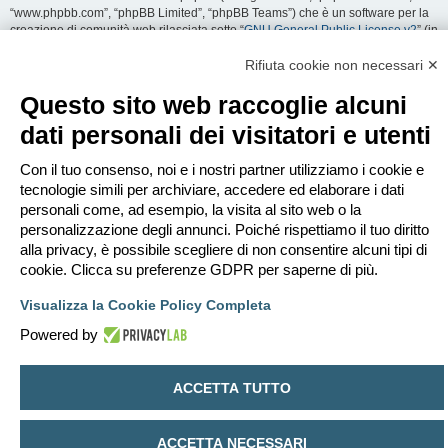
“www.phpbb.com”, “phpBB Limited”, “phpBB Teams”) che è un software per la
creazione di comunità web rilasciata sotto “
GNU General Public License v2
” (in
seguito “GPL”) liberamente scaricabile da
www.phpbb.com
. Il software phpBB
facilita le aree di discussione internet; phpBB Limited non è responsabile dei
Rifiuta cookie non necessari ✕
contenuti e della gestione. Per ulteriori informazioni su phpBB:
https://www.phpbb.com
.
Questo sito web raccoglie alcuni
dati personali dei visitatori e utenti
Accetti di non inviare alcun tipo di offesa, oscenità, volgarità, calunnia,
minaccia, messaggio a sfondo sessuale, o qualsiasi altro tipo di materiale che
può violare una qualsiasi Legge del proprio Stato, o dello Stato dove
Con il tuo consenso, noi e i nostri partner utilizziamo i cookie e
“EDILCLIMA” è ospitato, o di una Legge internazionale. Fare ciò porta
tecnologie simili per archiviare, accedere ed elaborare i dati
all’immediato e permanente divieto di accesso, con notifica al tuo provider
personali come, ad esempio, la visita al sito web o la
Internet se è ritenuto da noi opportuno. Tutti gli indirizzi IP sono registrati per
personalizzazione degli annunci. Poiché rispettiamo il tuo diritto
salvaguardare e rinforzare queste condizioni. Accetti che “EDILCLIMA” abbia il
alla privacy, è possibile scegliere di non consentire alcuni tipi di
diritto di rimuovere, riscrivere, spostare o chiudere qualsiasi argomento in
qualsiasi momento lo ritenga necessario. Come fruitore di questo servizio,
cookie. Clicca su preferenze GDPR per saperne di più.
accetti che ogni informazione (dato personale) tu abbia inviato sia conservata
in un database. Al contempo queste informazioni non saranno divulgate a
Visualizza la Cookie Policy Completa
nessuno senza il tuo consenso, né “EDILCLIMA” o phpBB sono da ritenersi
Powered by
responsabili per qualsiasi violazione al sistema che possa compromettere
queste informazioni.
ACCETTA TUTTO
Indice
Contattaci
Cancella cookie
Tutti gli orari sono
UTC+02:00
Creato da
phpBB
® Forum Software © phpBB Limited
ACCETTA NECESSARI