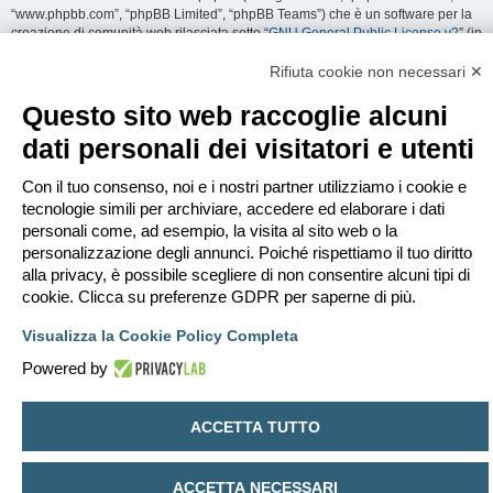
“www.phpbb.com”, “phpBB Limited”, “phpBB Teams”) che è un software per la
creazione di comunità web rilasciata sotto “
GNU General Public License v2
” (in
seguito “GPL”) liberamente scaricabile da
www.phpbb.com
. Il software phpBB
facilita le aree di discussione internet; phpBB Limited non è responsabile dei
Rifiuta cookie non necessari ✕
contenuti e della gestione. Per ulteriori informazioni su phpBB:
https://www.phpbb.com
.
Questo sito web raccoglie alcuni
dati personali dei visitatori e utenti
Accetti di non inviare alcun tipo di offesa, oscenità, volgarità, calunnia,
minaccia, messaggio a sfondo sessuale, o qualsiasi altro tipo di materiale che
può violare una qualsiasi Legge del proprio Stato, o dello Stato dove
Con il tuo consenso, noi e i nostri partner utilizziamo i cookie e
“EDILCLIMA” è ospitato, o di una Legge internazionale. Fare ciò porta
tecnologie simili per archiviare, accedere ed elaborare i dati
all’immediato e permanente divieto di accesso, con notifica al tuo provider
personali come, ad esempio, la visita al sito web o la
Internet se è ritenuto da noi opportuno. Tutti gli indirizzi IP sono registrati per
personalizzazione degli annunci. Poiché rispettiamo il tuo diritto
salvaguardare e rinforzare queste condizioni. Accetti che “EDILCLIMA” abbia il
alla privacy, è possibile scegliere di non consentire alcuni tipi di
diritto di rimuovere, riscrivere, spostare o chiudere qualsiasi argomento in
qualsiasi momento lo ritenga necessario. Come fruitore di questo servizio,
cookie. Clicca su preferenze GDPR per saperne di più.
accetti che ogni informazione (dato personale) tu abbia inviato sia conservata
in un database. Al contempo queste informazioni non saranno divulgate a
Visualizza la Cookie Policy Completa
nessuno senza il tuo consenso, né “EDILCLIMA” o phpBB sono da ritenersi
Powered by
responsabili per qualsiasi violazione al sistema che possa compromettere
queste informazioni.
ACCETTA TUTTO
Indice
Contattaci
Cancella cookie
Tutti gli orari sono
UTC+02:00
Creato da
phpBB
® Forum Software © phpBB Limited
ACCETTA NECESSARI