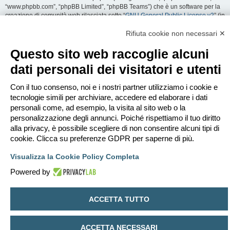
“www.phpbb.com”, “phpBB Limited”, “phpBB Teams”) che è un software per la
creazione di comunità web rilasciata sotto “
GNU General Public License v2
” (in
seguito “GPL”) liberamente scaricabile da
www.phpbb.com
. Il software phpBB
facilita le aree di discussione internet; phpBB Limited non è responsabile dei
Rifiuta cookie non necessari ✕
contenuti e della gestione. Per ulteriori informazioni su phpBB:
https://www.phpbb.com
.
Questo sito web raccoglie alcuni
dati personali dei visitatori e utenti
Accetti di non inviare alcun tipo di offesa, oscenità, volgarità, calunnia,
minaccia, messaggio a sfondo sessuale, o qualsiasi altro tipo di materiale che
può violare una qualsiasi Legge del proprio Stato, o dello Stato dove
Con il tuo consenso, noi e i nostri partner utilizziamo i cookie e
“EDILCLIMA” è ospitato, o di una Legge internazionale. Fare ciò porta
tecnologie simili per archiviare, accedere ed elaborare i dati
all’immediato e permanente divieto di accesso, con notifica al tuo provider
personali come, ad esempio, la visita al sito web o la
Internet se è ritenuto da noi opportuno. Tutti gli indirizzi IP sono registrati per
personalizzazione degli annunci. Poiché rispettiamo il tuo diritto
salvaguardare e rinforzare queste condizioni. Accetti che “EDILCLIMA” abbia il
alla privacy, è possibile scegliere di non consentire alcuni tipi di
diritto di rimuovere, riscrivere, spostare o chiudere qualsiasi argomento in
qualsiasi momento lo ritenga necessario. Come fruitore di questo servizio,
cookie. Clicca su preferenze GDPR per saperne di più.
accetti che ogni informazione (dato personale) tu abbia inviato sia conservata
in un database. Al contempo queste informazioni non saranno divulgate a
Visualizza la Cookie Policy Completa
nessuno senza il tuo consenso, né “EDILCLIMA” o phpBB sono da ritenersi
Powered by
responsabili per qualsiasi violazione al sistema che possa compromettere
queste informazioni.
ACCETTA TUTTO
Indice
Contattaci
Cancella cookie
Tutti gli orari sono
UTC+02:00
Creato da
phpBB
® Forum Software © phpBB Limited
ACCETTA NECESSARI