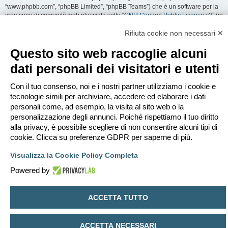
“www.phpbb.com”, “phpBB Limited”, “phpBB Teams”) che è un software per la
creazione di comunità web rilasciata sotto “
GNU General Public License v2
” (in
seguito “GPL”) liberamente scaricabile da
www.phpbb.com
. Il software phpBB
facilita le aree di discussione internet; phpBB Limited non è responsabile dei
Rifiuta cookie non necessari ✕
contenuti e della gestione. Per ulteriori informazioni su phpBB:
https://www.phpbb.com
.
Questo sito web raccoglie alcuni
dati personali dei visitatori e utenti
Accetti di non inviare alcun tipo di offesa, oscenità, volgarità, calunnia,
minaccia, messaggio a sfondo sessuale, o qualsiasi altro tipo di materiale che
può violare una qualsiasi Legge del proprio Stato, o dello Stato dove
Con il tuo consenso, noi e i nostri partner utilizziamo i cookie e
“EDILCLIMA” è ospitato, o di una Legge internazionale. Fare ciò porta
tecnologie simili per archiviare, accedere ed elaborare i dati
all’immediato e permanente divieto di accesso, con notifica al tuo provider
personali come, ad esempio, la visita al sito web o la
Internet se è ritenuto da noi opportuno. Tutti gli indirizzi IP sono registrati per
personalizzazione degli annunci. Poiché rispettiamo il tuo diritto
salvaguardare e rinforzare queste condizioni. Accetti che “EDILCLIMA” abbia il
alla privacy, è possibile scegliere di non consentire alcuni tipi di
diritto di rimuovere, riscrivere, spostare o chiudere qualsiasi argomento in
qualsiasi momento lo ritenga necessario. Come fruitore di questo servizio,
cookie. Clicca su preferenze GDPR per saperne di più.
accetti che ogni informazione (dato personale) tu abbia inviato sia conservata
in un database. Al contempo queste informazioni non saranno divulgate a
Visualizza la Cookie Policy Completa
nessuno senza il tuo consenso, né “EDILCLIMA” o phpBB sono da ritenersi
Powered by
responsabili per qualsiasi violazione al sistema che possa compromettere
queste informazioni.
ACCETTA TUTTO
Indice
Contattaci
Cancella cookie
Tutti gli orari sono
UTC+02:00
Creato da
phpBB
® Forum Software © phpBB Limited
ACCETTA NECESSARI