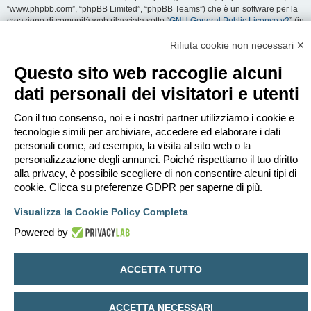
“www.phpbb.com”, “phpBB Limited”, “phpBB Teams”) che è un software per la
creazione di comunità web rilasciata sotto “
GNU General Public License v2
” (in
seguito “GPL”) liberamente scaricabile da
www.phpbb.com
. Il software phpBB
facilita le aree di discussione internet; phpBB Limited non è responsabile dei
Rifiuta cookie non necessari ✕
contenuti e della gestione. Per ulteriori informazioni su phpBB:
https://www.phpbb.com
.
Questo sito web raccoglie alcuni
dati personali dei visitatori e utenti
Accetti di non inviare alcun tipo di offesa, oscenità, volgarità, calunnia,
minaccia, messaggio a sfondo sessuale, o qualsiasi altro tipo di materiale che
può violare una qualsiasi Legge del proprio Stato, o dello Stato dove
Con il tuo consenso, noi e i nostri partner utilizziamo i cookie e
“EDILCLIMA” è ospitato, o di una Legge internazionale. Fare ciò porta
tecnologie simili per archiviare, accedere ed elaborare i dati
all’immediato e permanente divieto di accesso, con notifica al tuo provider
personali come, ad esempio, la visita al sito web o la
Internet se è ritenuto da noi opportuno. Tutti gli indirizzi IP sono registrati per
personalizzazione degli annunci. Poiché rispettiamo il tuo diritto
salvaguardare e rinforzare queste condizioni. Accetti che “EDILCLIMA” abbia il
alla privacy, è possibile scegliere di non consentire alcuni tipi di
diritto di rimuovere, riscrivere, spostare o chiudere qualsiasi argomento in
qualsiasi momento lo ritenga necessario. Come fruitore di questo servizio,
cookie. Clicca su preferenze GDPR per saperne di più.
accetti che ogni informazione (dato personale) tu abbia inviato sia conservata
in un database. Al contempo queste informazioni non saranno divulgate a
Visualizza la Cookie Policy Completa
nessuno senza il tuo consenso, né “EDILCLIMA” o phpBB sono da ritenersi
Powered by
responsabili per qualsiasi violazione al sistema che possa compromettere
queste informazioni.
ACCETTA TUTTO
Indice
Contattaci
Cancella cookie
Tutti gli orari sono
UTC+02:00
Creato da
phpBB
® Forum Software © phpBB Limited
ACCETTA NECESSARI