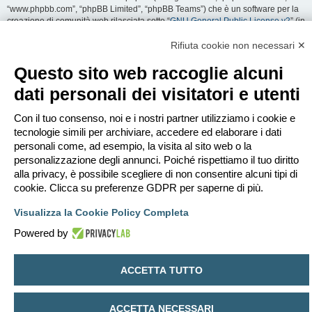
“www.phpbb.com”, “phpBB Limited”, “phpBB Teams”) che è un software per la
creazione di comunità web rilasciata sotto “
GNU General Public License v2
” (in
seguito “GPL”) liberamente scaricabile da
www.phpbb.com
. Il software phpBB
facilita le aree di discussione internet; phpBB Limited non è responsabile dei
Rifiuta cookie non necessari ✕
contenuti e della gestione. Per ulteriori informazioni su phpBB:
https://www.phpbb.com
.
Questo sito web raccoglie alcuni
dati personali dei visitatori e utenti
Accetti di non inviare alcun tipo di offesa, oscenità, volgarità, calunnia,
minaccia, messaggio a sfondo sessuale, o qualsiasi altro tipo di materiale che
può violare una qualsiasi Legge del proprio Stato, o dello Stato dove
Con il tuo consenso, noi e i nostri partner utilizziamo i cookie e
“EDILCLIMA” è ospitato, o di una Legge internazionale. Fare ciò porta
tecnologie simili per archiviare, accedere ed elaborare i dati
all’immediato e permanente divieto di accesso, con notifica al tuo provider
personali come, ad esempio, la visita al sito web o la
Internet se è ritenuto da noi opportuno. Tutti gli indirizzi IP sono registrati per
personalizzazione degli annunci. Poiché rispettiamo il tuo diritto
salvaguardare e rinforzare queste condizioni. Accetti che “EDILCLIMA” abbia il
alla privacy, è possibile scegliere di non consentire alcuni tipi di
diritto di rimuovere, riscrivere, spostare o chiudere qualsiasi argomento in
qualsiasi momento lo ritenga necessario. Come fruitore di questo servizio,
cookie. Clicca su preferenze GDPR per saperne di più.
accetti che ogni informazione (dato personale) tu abbia inviato sia conservata
in un database. Al contempo queste informazioni non saranno divulgate a
Visualizza la Cookie Policy Completa
nessuno senza il tuo consenso, né “EDILCLIMA” o phpBB sono da ritenersi
Powered by
responsabili per qualsiasi violazione al sistema che possa compromettere
queste informazioni.
ACCETTA TUTTO
Indice
Contattaci
Cancella cookie
Tutti gli orari sono
UTC+02:00
Creato da
phpBB
® Forum Software © phpBB Limited
ACCETTA NECESSARI