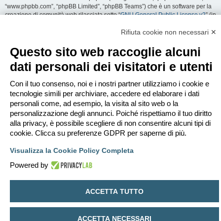
“www.phpbb.com”, “phpBB Limited”, “phpBB Teams”) che è un software per la
creazione di comunità web rilasciata sotto “
GNU General Public License v2
” (in
seguito “GPL”) liberamente scaricabile da
www.phpbb.com
. Il software phpBB
facilita le aree di discussione internet; phpBB Limited non è responsabile dei
Rifiuta cookie non necessari ✕
contenuti e della gestione. Per ulteriori informazioni su phpBB:
https://www.phpbb.com
.
Questo sito web raccoglie alcuni
dati personali dei visitatori e utenti
Accetti di non inviare alcun tipo di offesa, oscenità, volgarità, calunnia,
minaccia, messaggio a sfondo sessuale, o qualsiasi altro tipo di materiale che
può violare una qualsiasi Legge del proprio Stato, o dello Stato dove
Con il tuo consenso, noi e i nostri partner utilizziamo i cookie e
“EDILCLIMA” è ospitato, o di una Legge internazionale. Fare ciò porta
tecnologie simili per archiviare, accedere ed elaborare i dati
all’immediato e permanente divieto di accesso, con notifica al tuo provider
personali come, ad esempio, la visita al sito web o la
Internet se è ritenuto da noi opportuno. Tutti gli indirizzi IP sono registrati per
personalizzazione degli annunci. Poiché rispettiamo il tuo diritto
salvaguardare e rinforzare queste condizioni. Accetti che “EDILCLIMA” abbia il
alla privacy, è possibile scegliere di non consentire alcuni tipi di
diritto di rimuovere, riscrivere, spostare o chiudere qualsiasi argomento in
qualsiasi momento lo ritenga necessario. Come fruitore di questo servizio,
cookie. Clicca su preferenze GDPR per saperne di più.
accetti che ogni informazione (dato personale) tu abbia inviato sia conservata
in un database. Al contempo queste informazioni non saranno divulgate a
Visualizza la Cookie Policy Completa
nessuno senza il tuo consenso, né “EDILCLIMA” o phpBB sono da ritenersi
Powered by
responsabili per qualsiasi violazione al sistema che possa compromettere
queste informazioni.
ACCETTA TUTTO
Indice
Contattaci
Cancella cookie
Tutti gli orari sono
UTC+02:00
Creato da
phpBB
® Forum Software © phpBB Limited
ACCETTA NECESSARI