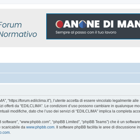
, “https://forum.edilclima.it”), l’utente accetta di essere vincolato legalmente alle 
rvizi offerti da “EDILCLIMA”. Le condizioni d’uso possono cambiare in qualunque mom
tuali modifiche, dato che l’uso dei servizi di “EDILCLIMA” implica la completa acce
BB software”, “www.phpbb.com”, “phpBB Limited”, “phpBB Teams”) che è un software p
e scaricabile da
www.phpbb.com
. Il software phpBB facilita le aree di discussione
bb.com
.