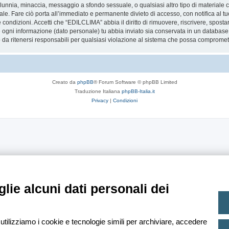
 calunnia, minaccia, messaggio a sfondo sessuale, o qualsiasi altro tipo di materiale
. Fare ciò porta all’immediato e permanente divieto di accesso, con notifica al tuo 
te condizioni. Accetti che “EDILCLIMA” abbia il diritto di rimuovere, riscrivere, spo
he ogni informazione (dato personale) tu abbia inviato sia conservata in un databa
 ritenersi responsabili per qualsiasi violazione al sistema che possa compromett
Creato da
phpBB
® Forum Software © phpBB Limited
Traduzione Italiana
phpBB-Italia.it
Privacy
|
Condizioni
lie alcuni dati personali dei
 utilizziamo i cookie e tecnologie simili per archiviare, accedere