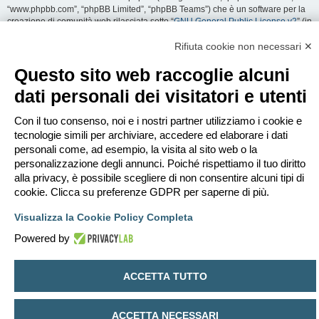
“www.phpbb.com”, “phpBB Limited”, “phpBB Teams”) che è un software per la
creazione di comunità web rilasciata sotto “
GNU General Public License v2
” (in
seguito “GPL”) liberamente scaricabile da
www.phpbb.com
. Il software phpBB
facilita le aree di discussione internet; phpBB Limited non è responsabile dei
Rifiuta cookie non necessari ✕
contenuti e della gestione. Per ulteriori informazioni su phpBB:
https://www.phpbb.com
.
Questo sito web raccoglie alcuni
dati personali dei visitatori e utenti
Accetti di non inviare alcun tipo di offesa, oscenità, volgarità, calunnia,
minaccia, messaggio a sfondo sessuale, o qualsiasi altro tipo di materiale che
può violare una qualsiasi Legge del proprio Stato, o dello Stato dove
Con il tuo consenso, noi e i nostri partner utilizziamo i cookie e
“EDILCLIMA” è ospitato, o di una Legge internazionale. Fare ciò porta
tecnologie simili per archiviare, accedere ed elaborare i dati
all’immediato e permanente divieto di accesso, con notifica al tuo provider
personali come, ad esempio, la visita al sito web o la
Internet se è ritenuto da noi opportuno. Tutti gli indirizzi IP sono registrati per
personalizzazione degli annunci. Poiché rispettiamo il tuo diritto
salvaguardare e rinforzare queste condizioni. Accetti che “EDILCLIMA” abbia il
alla privacy, è possibile scegliere di non consentire alcuni tipi di
diritto di rimuovere, riscrivere, spostare o chiudere qualsiasi argomento in
qualsiasi momento lo ritenga necessario. Come fruitore di questo servizio,
cookie. Clicca su preferenze GDPR per saperne di più.
accetti che ogni informazione (dato personale) tu abbia inviato sia conservata
in un database. Al contempo queste informazioni non saranno divulgate a
Visualizza la Cookie Policy Completa
nessuno senza il tuo consenso, né “EDILCLIMA” o phpBB sono da ritenersi
Powered by
responsabili per qualsiasi violazione al sistema che possa compromettere
queste informazioni.
ACCETTA TUTTO
Indice
Contattaci
Cancella cookie
Tutti gli orari sono
UTC+02:00
Creato da
phpBB
® Forum Software © phpBB Limited
ACCETTA NECESSARI