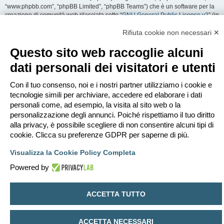
“www.phpbb.com”, “phpBB Limited”, “phpBB Teams”) che è un software per la
creazione di comunità web rilasciata sotto “
GNU General Public License v2
” (in
seguito “GPL”) liberamente scaricabile da
www.phpbb.com
. Il software phpBB
facilita le aree di discussione internet; phpBB Limited non è responsabile dei
Rifiuta cookie non necessari ✕
contenuti e della gestione. Per ulteriori informazioni su phpBB:
https://www.phpbb.com
.
Questo sito web raccoglie alcuni
dati personali dei visitatori e utenti
Accetti di non inviare alcun tipo di offesa, oscenità, volgarità, calunnia,
minaccia, messaggio a sfondo sessuale, o qualsiasi altro tipo di materiale che
può violare una qualsiasi Legge del proprio Stato, o dello Stato dove
Con il tuo consenso, noi e i nostri partner utilizziamo i cookie e
“EDILCLIMA” è ospitato, o di una Legge internazionale. Fare ciò porta
tecnologie simili per archiviare, accedere ed elaborare i dati
all’immediato e permanente divieto di accesso, con notifica al tuo provider
personali come, ad esempio, la visita al sito web o la
Internet se è ritenuto da noi opportuno. Tutti gli indirizzi IP sono registrati per
personalizzazione degli annunci. Poiché rispettiamo il tuo diritto
salvaguardare e rinforzare queste condizioni. Accetti che “EDILCLIMA” abbia il
alla privacy, è possibile scegliere di non consentire alcuni tipi di
diritto di rimuovere, riscrivere, spostare o chiudere qualsiasi argomento in
qualsiasi momento lo ritenga necessario. Come fruitore di questo servizio,
cookie. Clicca su preferenze GDPR per saperne di più.
accetti che ogni informazione (dato personale) tu abbia inviato sia conservata
in un database. Al contempo queste informazioni non saranno divulgate a
Visualizza la Cookie Policy Completa
nessuno senza il tuo consenso, né “EDILCLIMA” o phpBB sono da ritenersi
Powered by
responsabili per qualsiasi violazione al sistema che possa compromettere
queste informazioni.
ACCETTA TUTTO
Indice
Contattaci
Cancella cookie
Tutti gli orari sono
UTC+02:00
Creato da
phpBB
® Forum Software © phpBB Limited
ACCETTA NECESSARI