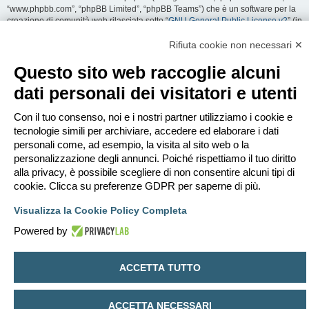
“www.phpbb.com”, “phpBB Limited”, “phpBB Teams”) che è un software per la
creazione di comunità web rilasciata sotto “
GNU General Public License v2
” (in
seguito “GPL”) liberamente scaricabile da
www.phpbb.com
. Il software phpBB
facilita le aree di discussione internet; phpBB Limited non è responsabile dei
Rifiuta cookie non necessari ✕
contenuti e della gestione. Per ulteriori informazioni su phpBB:
https://www.phpbb.com
.
Questo sito web raccoglie alcuni
dati personali dei visitatori e utenti
Accetti di non inviare alcun tipo di offesa, oscenità, volgarità, calunnia,
minaccia, messaggio a sfondo sessuale, o qualsiasi altro tipo di materiale che
può violare una qualsiasi Legge del proprio Stato, o dello Stato dove
Con il tuo consenso, noi e i nostri partner utilizziamo i cookie e
“EDILCLIMA” è ospitato, o di una Legge internazionale. Fare ciò porta
tecnologie simili per archiviare, accedere ed elaborare i dati
all’immediato e permanente divieto di accesso, con notifica al tuo provider
personali come, ad esempio, la visita al sito web o la
Internet se è ritenuto da noi opportuno. Tutti gli indirizzi IP sono registrati per
personalizzazione degli annunci. Poiché rispettiamo il tuo diritto
salvaguardare e rinforzare queste condizioni. Accetti che “EDILCLIMA” abbia il
alla privacy, è possibile scegliere di non consentire alcuni tipi di
diritto di rimuovere, riscrivere, spostare o chiudere qualsiasi argomento in
qualsiasi momento lo ritenga necessario. Come fruitore di questo servizio,
cookie. Clicca su preferenze GDPR per saperne di più.
accetti che ogni informazione (dato personale) tu abbia inviato sia conservata
in un database. Al contempo queste informazioni non saranno divulgate a
Visualizza la Cookie Policy Completa
nessuno senza il tuo consenso, né “EDILCLIMA” o phpBB sono da ritenersi
Powered by
responsabili per qualsiasi violazione al sistema che possa compromettere
queste informazioni.
ACCETTA TUTTO
Indice
Contattaci
Cancella cookie
Tutti gli orari sono
UTC+02:00
Creato da
phpBB
® Forum Software © phpBB Limited
ACCETTA NECESSARI