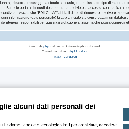
 calunnia, minaccia, messaggio a sfondo sessuale, o qualsiasi altro tipo di materiale
. Fare ciò porta all’immediato e permanente divieto di accesso, con notifica al tuo 
te condizioni. Accetti che “EDILCLIMA” abbia il diritto di rimuovere, riscrivere, spo
he ogni informazione (dato personale) tu abbia inviato sia conservata in un databa
 ritenersi responsabili per qualsiasi violazione al sistema che possa compromett
Creato da
phpBB
® Forum Software © phpBB Limited
Traduzione Italiana
phpBB-Italia.it
Privacy
|
Condizioni
lie alcuni dati personali dei
 utilizziamo i cookie e tecnologie simili per archiviare, accedere