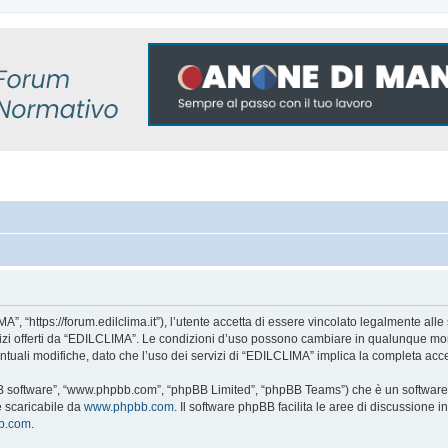
, “https://forum.edilclima.it”), l’utente accetta di essere vincolato legalmente alle 
rvizi offerti da “EDILCLIMA”. Le condizioni d’uso possono cambiare in qualunque mom
tuali modifiche, dato che l’uso dei servizi di “EDILCLIMA” implica la completa acce
BB software”, “www.phpbb.com”, “phpBB Limited”, “phpBB Teams”) che è un software p
e scaricabile da
www.phpbb.com
. Il software phpBB facilita le aree di discussione
bb.com
.