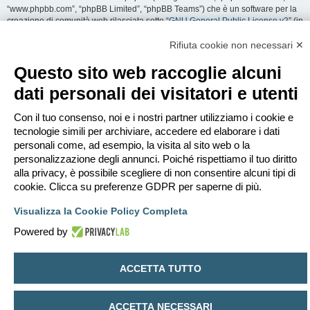
“www.phpbb.com”, “phpBB Limited”, “phpBB Teams”) che è un software per la
creazione di comunità web rilasciata sotto “
GNU General Public License v2
” (in
seguito “GPL”) liberamente scaricabile da
www.phpbb.com
. Il software phpBB
facilita le aree di discussione internet; phpBB Limited non è responsabile dei
Rifiuta cookie non necessari ✕
contenuti e della gestione. Per ulteriori informazioni su phpBB:
https://www.phpbb.com
.
Questo sito web raccoglie alcuni
dati personali dei visitatori e utenti
Accetti di non inviare alcun tipo di offesa, oscenità, volgarità, calunnia,
minaccia, messaggio a sfondo sessuale, o qualsiasi altro tipo di materiale che
può violare una qualsiasi Legge del proprio Stato, o dello Stato dove
Con il tuo consenso, noi e i nostri partner utilizziamo i cookie e
“EDILCLIMA” è ospitato, o di una Legge internazionale. Fare ciò porta
tecnologie simili per archiviare, accedere ed elaborare i dati
all’immediato e permanente divieto di accesso, con notifica al tuo provider
personali come, ad esempio, la visita al sito web o la
Internet se è ritenuto da noi opportuno. Tutti gli indirizzi IP sono registrati per
personalizzazione degli annunci. Poiché rispettiamo il tuo diritto
salvaguardare e rinforzare queste condizioni. Accetti che “EDILCLIMA” abbia il
alla privacy, è possibile scegliere di non consentire alcuni tipi di
diritto di rimuovere, riscrivere, spostare o chiudere qualsiasi argomento in
qualsiasi momento lo ritenga necessario. Come fruitore di questo servizio,
cookie. Clicca su preferenze GDPR per saperne di più.
accetti che ogni informazione (dato personale) tu abbia inviato sia conservata
in un database. Al contempo queste informazioni non saranno divulgate a
Visualizza la Cookie Policy Completa
nessuno senza il tuo consenso, né “EDILCLIMA” o phpBB sono da ritenersi
Powered by
responsabili per qualsiasi violazione al sistema che possa compromettere
queste informazioni.
ACCETTA TUTTO
Indice
Contattaci
Cancella cookie
Tutti gli orari sono
UTC+02:00
Creato da
phpBB
® Forum Software © phpBB Limited
ACCETTA NECESSARI