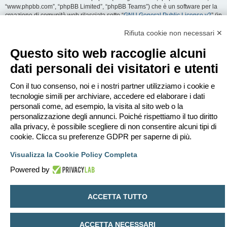
“www.phpbb.com”, “phpBB Limited”, “phpBB Teams”) che è un software per la
creazione di comunità web rilasciata sotto “
GNU General Public License v2
” (in
seguito “GPL”) liberamente scaricabile da
www.phpbb.com
. Il software phpBB
facilita le aree di discussione internet; phpBB Limited non è responsabile dei
Rifiuta cookie non necessari ✕
contenuti e della gestione. Per ulteriori informazioni su phpBB:
https://www.phpbb.com
.
Questo sito web raccoglie alcuni
dati personali dei visitatori e utenti
Accetti di non inviare alcun tipo di offesa, oscenità, volgarità, calunnia,
minaccia, messaggio a sfondo sessuale, o qualsiasi altro tipo di materiale che
può violare una qualsiasi Legge del proprio Stato, o dello Stato dove
Con il tuo consenso, noi e i nostri partner utilizziamo i cookie e
“EDILCLIMA” è ospitato, o di una Legge internazionale. Fare ciò porta
tecnologie simili per archiviare, accedere ed elaborare i dati
all’immediato e permanente divieto di accesso, con notifica al tuo provider
personali come, ad esempio, la visita al sito web o la
Internet se è ritenuto da noi opportuno. Tutti gli indirizzi IP sono registrati per
personalizzazione degli annunci. Poiché rispettiamo il tuo diritto
salvaguardare e rinforzare queste condizioni. Accetti che “EDILCLIMA” abbia il
alla privacy, è possibile scegliere di non consentire alcuni tipi di
diritto di rimuovere, riscrivere, spostare o chiudere qualsiasi argomento in
qualsiasi momento lo ritenga necessario. Come fruitore di questo servizio,
cookie. Clicca su preferenze GDPR per saperne di più.
accetti che ogni informazione (dato personale) tu abbia inviato sia conservata
in un database. Al contempo queste informazioni non saranno divulgate a
Visualizza la Cookie Policy Completa
nessuno senza il tuo consenso, né “EDILCLIMA” o phpBB sono da ritenersi
Powered by
responsabili per qualsiasi violazione al sistema che possa compromettere
queste informazioni.
ACCETTA TUTTO
Indice
Contattaci
Cancella cookie
Tutti gli orari sono
UTC+02:00
Creato da
phpBB
® Forum Software © phpBB Limited
ACCETTA NECESSARI