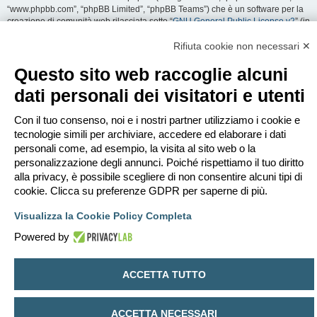
“www.phpbb.com”, “phpBB Limited”, “phpBB Teams”) che è un software per la
creazione di comunità web rilasciata sotto “
GNU General Public License v2
” (in
seguito “GPL”) liberamente scaricabile da
www.phpbb.com
. Il software phpBB
facilita le aree di discussione internet; phpBB Limited non è responsabile dei
Rifiuta cookie non necessari ✕
contenuti e della gestione. Per ulteriori informazioni su phpBB:
https://www.phpbb.com
.
Questo sito web raccoglie alcuni
dati personali dei visitatori e utenti
Accetti di non inviare alcun tipo di offesa, oscenità, volgarità, calunnia,
minaccia, messaggio a sfondo sessuale, o qualsiasi altro tipo di materiale che
può violare una qualsiasi Legge del proprio Stato, o dello Stato dove
Con il tuo consenso, noi e i nostri partner utilizziamo i cookie e
“EDILCLIMA” è ospitato, o di una Legge internazionale. Fare ciò porta
tecnologie simili per archiviare, accedere ed elaborare i dati
all’immediato e permanente divieto di accesso, con notifica al tuo provider
personali come, ad esempio, la visita al sito web o la
Internet se è ritenuto da noi opportuno. Tutti gli indirizzi IP sono registrati per
personalizzazione degli annunci. Poiché rispettiamo il tuo diritto
salvaguardare e rinforzare queste condizioni. Accetti che “EDILCLIMA” abbia il
alla privacy, è possibile scegliere di non consentire alcuni tipi di
diritto di rimuovere, riscrivere, spostare o chiudere qualsiasi argomento in
qualsiasi momento lo ritenga necessario. Come fruitore di questo servizio,
cookie. Clicca su preferenze GDPR per saperne di più.
accetti che ogni informazione (dato personale) tu abbia inviato sia conservata
in un database. Al contempo queste informazioni non saranno divulgate a
Visualizza la Cookie Policy Completa
nessuno senza il tuo consenso, né “EDILCLIMA” o phpBB sono da ritenersi
Powered by
responsabili per qualsiasi violazione al sistema che possa compromettere
queste informazioni.
ACCETTA TUTTO
Indice
Contattaci
Cancella cookie
Tutti gli orari sono
UTC+02:00
Creato da
phpBB
® Forum Software © phpBB Limited
ACCETTA NECESSARI