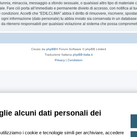
 calunnia, minaccia, messaggio a sfondo sessuale, o qualsiasi altro tipo di materiale
. Fare ciò porta all’immediato e permanente divieto di accesso, con notifica al tuo 
te condizioni. Accetti che “EDILCLIMA” abbia il diritto di rimuovere, riscrivere, spo
he ogni informazione (dato personale) tu abbia inviato sia conservata in un databa
 ritenersi responsabili per qualsiasi violazione al sistema che possa compromett
Creato da
phpBB
® Forum Software © phpBB Limited
Traduzione Italiana
phpBB-Italia.it
Privacy
|
Condizioni
lie alcuni dati personali dei
 utilizziamo i cookie e tecnologie simili per archiviare, accedere