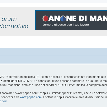
, “https://forum.edilclima.it”), l’utente accetta di essere vincolato legalmente alle 
rvizi offerti da “EDILCLIMA”. Le condizioni d’uso possono cambiare in qualunque mom
tuali modifiche, dato che l’uso dei servizi di “EDILCLIMA” implica la completa acce
BB software”, “www.phpbb.com”, “phpBB Limited”, “phpBB Teams”) che è un software p
e scaricabile da
www.phpbb.com
. Il software phpBB facilita le aree di discussione
bb.com
.