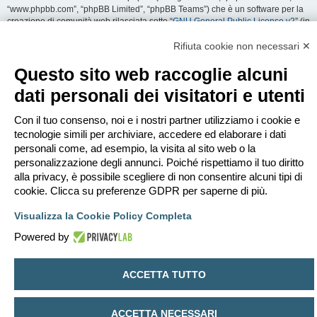
“www.phpbb.com”, “phpBB Limited”, “phpBB Teams”) che è un software per la
creazione di comunità web rilasciata sotto “
GNU General Public License v2
” (in
seguito “GPL”) liberamente scaricabile da
www.phpbb.com
. Il software phpBB
facilita le aree di discussione internet; phpBB Limited non è responsabile dei
Rifiuta cookie non necessari ✕
contenuti e della gestione. Per ulteriori informazioni su phpBB:
https://www.phpbb.com
.
Questo sito web raccoglie alcuni
dati personali dei visitatori e utenti
Accetti di non inviare alcun tipo di offesa, oscenità, volgarità, calunnia,
minaccia, messaggio a sfondo sessuale, o qualsiasi altro tipo di materiale che
può violare una qualsiasi Legge del proprio Stato, o dello Stato dove
Con il tuo consenso, noi e i nostri partner utilizziamo i cookie e
“EDILCLIMA” è ospitato, o di una Legge internazionale. Fare ciò porta
tecnologie simili per archiviare, accedere ed elaborare i dati
all’immediato e permanente divieto di accesso, con notifica al tuo provider
personali come, ad esempio, la visita al sito web o la
Internet se è ritenuto da noi opportuno. Tutti gli indirizzi IP sono registrati per
personalizzazione degli annunci. Poiché rispettiamo il tuo diritto
salvaguardare e rinforzare queste condizioni. Accetti che “EDILCLIMA” abbia il
alla privacy, è possibile scegliere di non consentire alcuni tipi di
diritto di rimuovere, riscrivere, spostare o chiudere qualsiasi argomento in
qualsiasi momento lo ritenga necessario. Come fruitore di questo servizio,
cookie. Clicca su preferenze GDPR per saperne di più.
accetti che ogni informazione (dato personale) tu abbia inviato sia conservata
in un database. Al contempo queste informazioni non saranno divulgate a
Visualizza la Cookie Policy Completa
nessuno senza il tuo consenso, né “EDILCLIMA” o phpBB sono da ritenersi
Powered by
responsabili per qualsiasi violazione al sistema che possa compromettere
queste informazioni.
ACCETTA TUTTO
Indice
Contattaci
Cancella cookie
Tutti gli orari sono
UTC+02:00
Creato da
phpBB
® Forum Software © phpBB Limited
ACCETTA NECESSARI