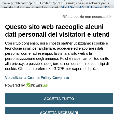
“www.phpbb.com”, “phpBB Limited”, “phpBB Teams”) che è un software per la
creazione di comunità web rilasciata sotto “
GNU General Public License v2
” (in
seguito “GPL”) liberamente scaricabile da
www.phpbb.com
. Il software phpBB
facilita le aree di discussione internet; phpBB Limited non è responsabile dei
Rifiuta cookie non necessari ✕
contenuti e della gestione. Per ulteriori informazioni su phpBB:
https://www.phpbb.com
.
Questo sito web raccoglie alcuni
dati personali dei visitatori e utenti
Accetti di non inviare alcun tipo di offesa, oscenità, volgarità, calunnia,
minaccia, messaggio a sfondo sessuale, o qualsiasi altro tipo di materiale che
può violare una qualsiasi Legge del proprio Stato, o dello Stato dove
Con il tuo consenso, noi e i nostri partner utilizziamo i cookie e
“EDILCLIMA” è ospitato, o di una Legge internazionale. Fare ciò porta
tecnologie simili per archiviare, accedere ed elaborare i dati
all’immediato e permanente divieto di accesso, con notifica al tuo provider
personali come, ad esempio, la visita al sito web o la
Internet se è ritenuto da noi opportuno. Tutti gli indirizzi IP sono registrati per
personalizzazione degli annunci. Poiché rispettiamo il tuo diritto
salvaguardare e rinforzare queste condizioni. Accetti che “EDILCLIMA” abbia il
alla privacy, è possibile scegliere di non consentire alcuni tipi di
diritto di rimuovere, riscrivere, spostare o chiudere qualsiasi argomento in
qualsiasi momento lo ritenga necessario. Come fruitore di questo servizio,
cookie. Clicca su preferenze GDPR per saperne di più.
accetti che ogni informazione (dato personale) tu abbia inviato sia conservata
in un database. Al contempo queste informazioni non saranno divulgate a
Visualizza la Cookie Policy Completa
nessuno senza il tuo consenso, né “EDILCLIMA” o phpBB sono da ritenersi
Powered by
responsabili per qualsiasi violazione al sistema che possa compromettere
queste informazioni.
ACCETTA TUTTO
Indice
Contattaci
Cancella cookie
Tutti gli orari sono
UTC+02:00
Creato da
phpBB
® Forum Software © phpBB Limited
ACCETTA NECESSARI