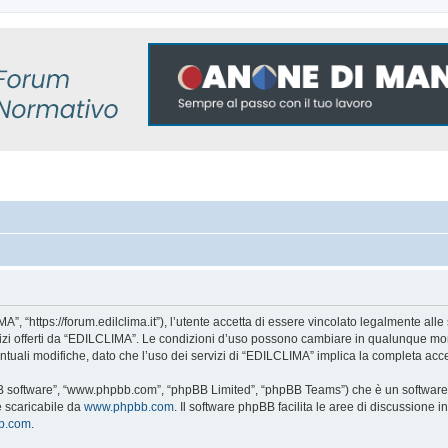
, “https://forum.edilclima.it”), l’utente accetta di essere vincolato legalmente alle 
rvizi offerti da “EDILCLIMA”. Le condizioni d’uso possono cambiare in qualunque mom
tuali modifiche, dato che l’uso dei servizi di “EDILCLIMA” implica la completa acce
BB software”, “www.phpbb.com”, “phpBB Limited”, “phpBB Teams”) che è un software p
e scaricabile da
www.phpbb.com
. Il software phpBB facilita le aree di discussione
bb.com
.