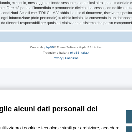
 calunnia, minaccia, messaggio a sfondo sessuale, o qualsiasi altro tipo di materiale
. Fare ciò porta all’immediato e permanente divieto di accesso, con notifica al tuo 
te condizioni. Accetti che “EDILCLIMA” abbia il diritto di rimuovere, riscrivere, spo
he ogni informazione (dato personale) tu abbia inviato sia conservata in un databa
 ritenersi responsabili per qualsiasi violazione al sistema che possa compromett
Creato da
phpBB
® Forum Software © phpBB Limited
Traduzione Italiana
phpBB-Italia.it
Privacy
|
Condizioni
lie alcuni dati personali dei
 utilizziamo i cookie e tecnologie simili per archiviare, accedere