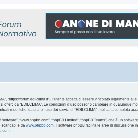
, “https://forum.edilclima.it”), l’utente accetta di essere vincolato legalmente alle 
rvizi offerti da “EDILCLIMA”. Le condizioni d’uso possono cambiare in qualunque mom
tuali modifiche, dato che l’uso dei servizi di “EDILCLIMA” implica la completa acce
BB software”, “www.phpbb.com”, “phpBB Limited”, “phpBB Teams”) che è un software p
e scaricabile da
www.phpbb.com
. Il software phpBB facilita le aree di discussione
bb.com
.