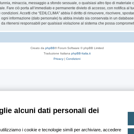
 calunnia, minaccia, messaggio a sfondo sessuale, o qualsiasi altro tipo di materiale
. Fare ciò porta all’immediato e permanente divieto di accesso, con notifica al tuo 
te condizioni. Accetti che “EDILCLIMA” abbia il diritto di rimuovere, riscrivere, spo
he ogni informazione (dato personale) tu abbia inviato sia conservata in un databa
 ritenersi responsabili per qualsiasi violazione al sistema che possa compromett
Creato da
phpBB
® Forum Software © phpBB Limited
Traduzione Italiana
phpBB-Italia.it
Privacy
|
Condizioni
lie alcuni dati personali dei
 utilizziamo i cookie e tecnologie simili per archiviare, accedere