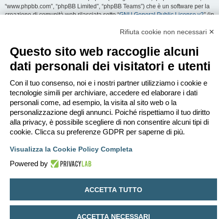
“www.phpbb.com”, “phpBB Limited”, “phpBB Teams”) che è un software per la
creazione di comunità web rilasciata sotto “
GNU General Public License v2
” (in
seguito “GPL”) liberamente scaricabile da
www.phpbb.com
. Il software phpBB
facilita le aree di discussione internet; phpBB Limited non è responsabile dei
Rifiuta cookie non necessari ✕
contenuti e della gestione. Per ulteriori informazioni su phpBB:
https://www.phpbb.com
.
Questo sito web raccoglie alcuni
dati personali dei visitatori e utenti
Accetti di non inviare alcun tipo di offesa, oscenità, volgarità, calunnia,
minaccia, messaggio a sfondo sessuale, o qualsiasi altro tipo di materiale che
può violare una qualsiasi Legge del proprio Stato, o dello Stato dove
Con il tuo consenso, noi e i nostri partner utilizziamo i cookie e
“EDILCLIMA” è ospitato, o di una Legge internazionale. Fare ciò porta
tecnologie simili per archiviare, accedere ed elaborare i dati
all’immediato e permanente divieto di accesso, con notifica al tuo provider
personali come, ad esempio, la visita al sito web o la
Internet se è ritenuto da noi opportuno. Tutti gli indirizzi IP sono registrati per
personalizzazione degli annunci. Poiché rispettiamo il tuo diritto
salvaguardare e rinforzare queste condizioni. Accetti che “EDILCLIMA” abbia il
alla privacy, è possibile scegliere di non consentire alcuni tipi di
diritto di rimuovere, riscrivere, spostare o chiudere qualsiasi argomento in
qualsiasi momento lo ritenga necessario. Come fruitore di questo servizio,
cookie. Clicca su preferenze GDPR per saperne di più.
accetti che ogni informazione (dato personale) tu abbia inviato sia conservata
in un database. Al contempo queste informazioni non saranno divulgate a
Visualizza la Cookie Policy Completa
nessuno senza il tuo consenso, né “EDILCLIMA” o phpBB sono da ritenersi
Powered by
responsabili per qualsiasi violazione al sistema che possa compromettere
queste informazioni.
ACCETTA TUTTO
Indice
Contattaci
Cancella cookie
Tutti gli orari sono
UTC+02:00
Creato da
phpBB
® Forum Software © phpBB Limited
ACCETTA NECESSARI