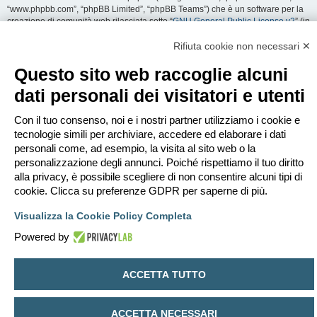
“www.phpbb.com”, “phpBB Limited”, “phpBB Teams”) che è un software per la
creazione di comunità web rilasciata sotto “
GNU General Public License v2
” (in
seguito “GPL”) liberamente scaricabile da
www.phpbb.com
. Il software phpBB
facilita le aree di discussione internet; phpBB Limited non è responsabile dei
Rifiuta cookie non necessari ✕
contenuti e della gestione. Per ulteriori informazioni su phpBB:
https://www.phpbb.com
.
Questo sito web raccoglie alcuni
dati personali dei visitatori e utenti
Accetti di non inviare alcun tipo di offesa, oscenità, volgarità, calunnia,
minaccia, messaggio a sfondo sessuale, o qualsiasi altro tipo di materiale che
può violare una qualsiasi Legge del proprio Stato, o dello Stato dove
Con il tuo consenso, noi e i nostri partner utilizziamo i cookie e
“EDILCLIMA” è ospitato, o di una Legge internazionale. Fare ciò porta
tecnologie simili per archiviare, accedere ed elaborare i dati
all’immediato e permanente divieto di accesso, con notifica al tuo provider
personali come, ad esempio, la visita al sito web o la
Internet se è ritenuto da noi opportuno. Tutti gli indirizzi IP sono registrati per
personalizzazione degli annunci. Poiché rispettiamo il tuo diritto
salvaguardare e rinforzare queste condizioni. Accetti che “EDILCLIMA” abbia il
alla privacy, è possibile scegliere di non consentire alcuni tipi di
diritto di rimuovere, riscrivere, spostare o chiudere qualsiasi argomento in
qualsiasi momento lo ritenga necessario. Come fruitore di questo servizio,
cookie. Clicca su preferenze GDPR per saperne di più.
accetti che ogni informazione (dato personale) tu abbia inviato sia conservata
in un database. Al contempo queste informazioni non saranno divulgate a
Visualizza la Cookie Policy Completa
nessuno senza il tuo consenso, né “EDILCLIMA” o phpBB sono da ritenersi
Powered by
responsabili per qualsiasi violazione al sistema che possa compromettere
queste informazioni.
ACCETTA TUTTO
Indice
Contattaci
Cancella cookie
Tutti gli orari sono
UTC+02:00
Creato da
phpBB
® Forum Software © phpBB Limited
ACCETTA NECESSARI