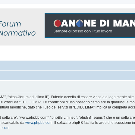
, “https://forum.edilclima.it”), l’utente accetta di essere vincolato legalmente alle 
rvizi offerti da “EDILCLIMA”. Le condizioni d’uso possono cambiare in qualunque mom
tuali modifiche, dato che l’uso dei servizi di “EDILCLIMA” implica la completa acce
BB software”, “www.phpbb.com”, “phpBB Limited”, “phpBB Teams”) che è un software p
e scaricabile da
www.phpbb.com
. Il software phpBB facilita le aree di discussione
bb.com
.