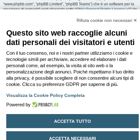
“www.phpbb.com”, “phpBB Limited”, “phpBB Teams”) che è un software per la
creazione di comunità web rilasciata sotto “
GNU General Public License v2
” (in
seguito “GPL”) liberamente scaricabile da
www.phpbb.com
. Il software phpBB
facilita le aree di discussione internet; phpBB Limited non è responsabile dei
Rifiuta cookie non necessari ✕
contenuti e della gestione. Per ulteriori informazioni su phpBB:
https://www.phpbb.com
.
Questo sito web raccoglie alcuni
dati personali dei visitatori e utenti
Accetti di non inviare alcun tipo di offesa, oscenità, volgarità, calunnia,
minaccia, messaggio a sfondo sessuale, o qualsiasi altro tipo di materiale che
può violare una qualsiasi Legge del proprio Stato, o dello Stato dove
Con il tuo consenso, noi e i nostri partner utilizziamo i cookie e
“EDILCLIMA” è ospitato, o di una Legge internazionale. Fare ciò porta
tecnologie simili per archiviare, accedere ed elaborare i dati
all’immediato e permanente divieto di accesso, con notifica al tuo provider
personali come, ad esempio, la visita al sito web o la
Internet se è ritenuto da noi opportuno. Tutti gli indirizzi IP sono registrati per
personalizzazione degli annunci. Poiché rispettiamo il tuo diritto
salvaguardare e rinforzare queste condizioni. Accetti che “EDILCLIMA” abbia il
alla privacy, è possibile scegliere di non consentire alcuni tipi di
diritto di rimuovere, riscrivere, spostare o chiudere qualsiasi argomento in
qualsiasi momento lo ritenga necessario. Come fruitore di questo servizio,
cookie. Clicca su preferenze GDPR per saperne di più.
accetti che ogni informazione (dato personale) tu abbia inviato sia conservata
in un database. Al contempo queste informazioni non saranno divulgate a
Visualizza la Cookie Policy Completa
nessuno senza il tuo consenso, né “EDILCLIMA” o phpBB sono da ritenersi
Powered by
responsabili per qualsiasi violazione al sistema che possa compromettere
queste informazioni.
ACCETTA TUTTO
Indice
Contattaci
Cancella cookie
Tutti gli orari sono
UTC+02:00
Creato da
phpBB
® Forum Software © phpBB Limited
ACCETTA NECESSARI