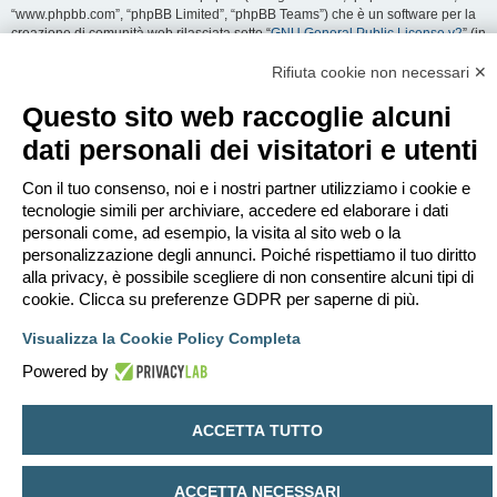
“www.phpbb.com”, “phpBB Limited”, “phpBB Teams”) che è un software per la
creazione di comunità web rilasciata sotto “
GNU General Public License v2
” (in
seguito “GPL”) liberamente scaricabile da
www.phpbb.com
. Il software phpBB
facilita le aree di discussione internet; phpBB Limited non è responsabile dei
Rifiuta cookie non necessari ✕
contenuti e della gestione. Per ulteriori informazioni su phpBB:
https://www.phpbb.com
.
Questo sito web raccoglie alcuni
dati personali dei visitatori e utenti
Accetti di non inviare alcun tipo di offesa, oscenità, volgarità, calunnia,
minaccia, messaggio a sfondo sessuale, o qualsiasi altro tipo di materiale che
può violare una qualsiasi Legge del proprio Stato, o dello Stato dove
Con il tuo consenso, noi e i nostri partner utilizziamo i cookie e
“EDILCLIMA” è ospitato, o di una Legge internazionale. Fare ciò porta
tecnologie simili per archiviare, accedere ed elaborare i dati
all’immediato e permanente divieto di accesso, con notifica al tuo provider
personali come, ad esempio, la visita al sito web o la
Internet se è ritenuto da noi opportuno. Tutti gli indirizzi IP sono registrati per
personalizzazione degli annunci. Poiché rispettiamo il tuo diritto
salvaguardare e rinforzare queste condizioni. Accetti che “EDILCLIMA” abbia il
alla privacy, è possibile scegliere di non consentire alcuni tipi di
diritto di rimuovere, riscrivere, spostare o chiudere qualsiasi argomento in
qualsiasi momento lo ritenga necessario. Come fruitore di questo servizio,
cookie. Clicca su preferenze GDPR per saperne di più.
accetti che ogni informazione (dato personale) tu abbia inviato sia conservata
in un database. Al contempo queste informazioni non saranno divulgate a
Visualizza la Cookie Policy Completa
nessuno senza il tuo consenso, né “EDILCLIMA” o phpBB sono da ritenersi
Powered by
responsabili per qualsiasi violazione al sistema che possa compromettere
queste informazioni.
ACCETTA TUTTO
Indice
Contattaci
Cancella cookie
Tutti gli orari sono
UTC+02:00
Creato da
phpBB
® Forum Software © phpBB Limited
ACCETTA NECESSARI