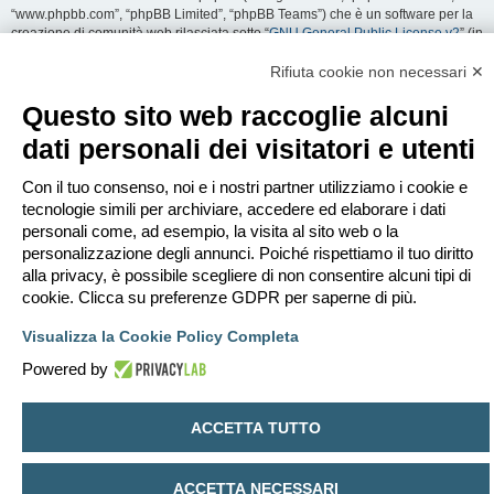
“www.phpbb.com”, “phpBB Limited”, “phpBB Teams”) che è un software per la
creazione di comunità web rilasciata sotto “
GNU General Public License v2
” (in
seguito “GPL”) liberamente scaricabile da
www.phpbb.com
. Il software phpBB
facilita le aree di discussione internet; phpBB Limited non è responsabile dei
Rifiuta cookie non necessari ✕
contenuti e della gestione. Per ulteriori informazioni su phpBB:
https://www.phpbb.com
.
Questo sito web raccoglie alcuni
dati personali dei visitatori e utenti
Accetti di non inviare alcun tipo di offesa, oscenità, volgarità, calunnia,
minaccia, messaggio a sfondo sessuale, o qualsiasi altro tipo di materiale che
può violare una qualsiasi Legge del proprio Stato, o dello Stato dove
Con il tuo consenso, noi e i nostri partner utilizziamo i cookie e
“EDILCLIMA” è ospitato, o di una Legge internazionale. Fare ciò porta
tecnologie simili per archiviare, accedere ed elaborare i dati
all’immediato e permanente divieto di accesso, con notifica al tuo provider
personali come, ad esempio, la visita al sito web o la
Internet se è ritenuto da noi opportuno. Tutti gli indirizzi IP sono registrati per
personalizzazione degli annunci. Poiché rispettiamo il tuo diritto
salvaguardare e rinforzare queste condizioni. Accetti che “EDILCLIMA” abbia il
alla privacy, è possibile scegliere di non consentire alcuni tipi di
diritto di rimuovere, riscrivere, spostare o chiudere qualsiasi argomento in
qualsiasi momento lo ritenga necessario. Come fruitore di questo servizio,
cookie. Clicca su preferenze GDPR per saperne di più.
accetti che ogni informazione (dato personale) tu abbia inviato sia conservata
in un database. Al contempo queste informazioni non saranno divulgate a
Visualizza la Cookie Policy Completa
nessuno senza il tuo consenso, né “EDILCLIMA” o phpBB sono da ritenersi
Powered by
responsabili per qualsiasi violazione al sistema che possa compromettere
queste informazioni.
ACCETTA TUTTO
Indice
Contattaci
Cancella cookie
Tutti gli orari sono
UTC+02:00
Creato da
phpBB
® Forum Software © phpBB Limited
ACCETTA NECESSARI