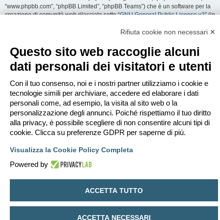
“www.phpbb.com”, “phpBB Limited”, “phpBB Teams”) che è un software per la
creazione di comunità web rilasciata sotto “
GNU General Public License v2
” (in
seguito “GPL”) liberamente scaricabile da
www.phpbb.com
. Il software phpBB
facilita le aree di discussione internet; phpBB Limited non è responsabile dei
Rifiuta cookie non necessari ✕
contenuti e della gestione. Per ulteriori informazioni su phpBB:
https://www.phpbb.com
.
Questo sito web raccoglie alcuni
dati personali dei visitatori e utenti
Accetti di non inviare alcun tipo di offesa, oscenità, volgarità, calunnia,
minaccia, messaggio a sfondo sessuale, o qualsiasi altro tipo di materiale che
può violare una qualsiasi Legge del proprio Stato, o dello Stato dove
Con il tuo consenso, noi e i nostri partner utilizziamo i cookie e
“EDILCLIMA” è ospitato, o di una Legge internazionale. Fare ciò porta
tecnologie simili per archiviare, accedere ed elaborare i dati
all’immediato e permanente divieto di accesso, con notifica al tuo provider
personali come, ad esempio, la visita al sito web o la
Internet se è ritenuto da noi opportuno. Tutti gli indirizzi IP sono registrati per
personalizzazione degli annunci. Poiché rispettiamo il tuo diritto
salvaguardare e rinforzare queste condizioni. Accetti che “EDILCLIMA” abbia il
alla privacy, è possibile scegliere di non consentire alcuni tipi di
diritto di rimuovere, riscrivere, spostare o chiudere qualsiasi argomento in
qualsiasi momento lo ritenga necessario. Come fruitore di questo servizio,
cookie. Clicca su preferenze GDPR per saperne di più.
accetti che ogni informazione (dato personale) tu abbia inviato sia conservata
in un database. Al contempo queste informazioni non saranno divulgate a
Visualizza la Cookie Policy Completa
nessuno senza il tuo consenso, né “EDILCLIMA” o phpBB sono da ritenersi
Powered by
responsabili per qualsiasi violazione al sistema che possa compromettere
queste informazioni.
ACCETTA TUTTO
Indice
Contattaci
Cancella cookie
Tutti gli orari sono
UTC+02:00
Creato da
phpBB
® Forum Software © phpBB Limited
ACCETTA NECESSARI