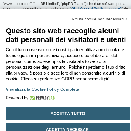
“www.phpbb.com”, “phpBB Limited”, “phpBB Teams”) che è un software per la
creazione di comunità web rilasciata sotto “
GNU General Public License v2
” (in
seguito “GPL”) liberamente scaricabile da
www.phpbb.com
. Il software phpBB
facilita le aree di discussione internet; phpBB Limited non è responsabile dei
Rifiuta cookie non necessari ✕
contenuti e della gestione. Per ulteriori informazioni su phpBB:
https://www.phpbb.com
.
Questo sito web raccoglie alcuni
dati personali dei visitatori e utenti
Accetti di non inviare alcun tipo di offesa, oscenità, volgarità, calunnia,
minaccia, messaggio a sfondo sessuale, o qualsiasi altro tipo di materiale che
può violare una qualsiasi Legge del proprio Stato, o dello Stato dove
Con il tuo consenso, noi e i nostri partner utilizziamo i cookie e
“EDILCLIMA” è ospitato, o di una Legge internazionale. Fare ciò porta
tecnologie simili per archiviare, accedere ed elaborare i dati
all’immediato e permanente divieto di accesso, con notifica al tuo provider
personali come, ad esempio, la visita al sito web o la
Internet se è ritenuto da noi opportuno. Tutti gli indirizzi IP sono registrati per
personalizzazione degli annunci. Poiché rispettiamo il tuo diritto
salvaguardare e rinforzare queste condizioni. Accetti che “EDILCLIMA” abbia il
alla privacy, è possibile scegliere di non consentire alcuni tipi di
diritto di rimuovere, riscrivere, spostare o chiudere qualsiasi argomento in
qualsiasi momento lo ritenga necessario. Come fruitore di questo servizio,
cookie. Clicca su preferenze GDPR per saperne di più.
accetti che ogni informazione (dato personale) tu abbia inviato sia conservata
in un database. Al contempo queste informazioni non saranno divulgate a
Visualizza la Cookie Policy Completa
nessuno senza il tuo consenso, né “EDILCLIMA” o phpBB sono da ritenersi
Powered by
responsabili per qualsiasi violazione al sistema che possa compromettere
queste informazioni.
ACCETTA TUTTO
Indice
Contattaci
Cancella cookie
Tutti gli orari sono
UTC+02:00
Creato da
phpBB
® Forum Software © phpBB Limited
ACCETTA NECESSARI