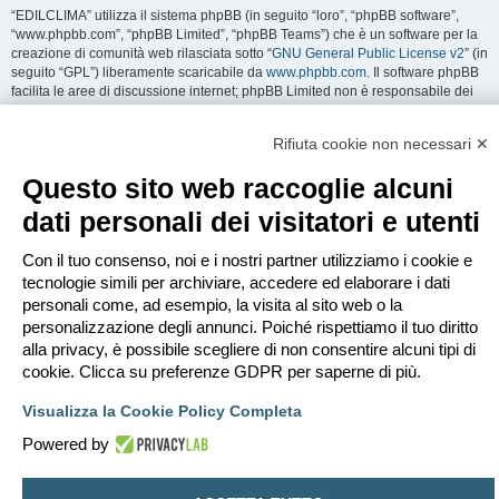
“EDILCLIMA” utilizza il sistema phpBB (in seguito “loro”, “phpBB software”,
“www.phpbb.com”, “phpBB Limited”, “phpBB Teams”) che è un software per la
creazione di comunità web rilasciata sotto “
GNU General Public License v2
” (in
seguito “GPL”) liberamente scaricabile da
www.phpbb.com
. Il software phpBB
facilita le aree di discussione internet; phpBB Limited non è responsabile dei
contenuti e della gestione. Per ulteriori informazioni su phpBB:
https://www.phpbb.com
.
Rifiuta cookie non necessari ✕
Accetti di non inviare alcun tipo di offesa, oscenità, volgarità, calunnia,
Questo sito web raccoglie alcuni
minaccia, messaggio a sfondo sessuale, o qualsiasi altro tipo di materiale che
può violare una qualsiasi Legge del proprio Stato, o dello Stato dove
dati personali dei visitatori e utenti
“EDILCLIMA” è ospitato, o di una Legge internazionale. Fare ciò porta
all’immediato e permanente divieto di accesso, con notifica al tuo provider
Con il tuo consenso, noi e i nostri partner utilizziamo i cookie e
Internet se è ritenuto da noi opportuno. Tutti gli indirizzi IP sono registrati per
salvaguardare e rinforzare queste condizioni. Accetti che “EDILCLIMA” abbia il
tecnologie simili per archiviare, accedere ed elaborare i dati
diritto di rimuovere, riscrivere, spostare o chiudere qualsiasi argomento in
personali come, ad esempio, la visita al sito web o la
qualsiasi momento lo ritenga necessario. Come fruitore di questo servizio,
personalizzazione degli annunci. Poiché rispettiamo il tuo diritto
accetti che ogni informazione (dato personale) tu abbia inviato sia conservata
alla privacy, è possibile scegliere di non consentire alcuni tipi di
in un database. Al contempo queste informazioni non saranno divulgate a
cookie. Clicca su preferenze GDPR per saperne di più.
nessuno senza il tuo consenso, né “EDILCLIMA” o phpBB sono da ritenersi
responsabili per qualsiasi violazione al sistema che possa compromettere
Visualizza la Cookie Policy Completa
queste informazioni.
Powered by